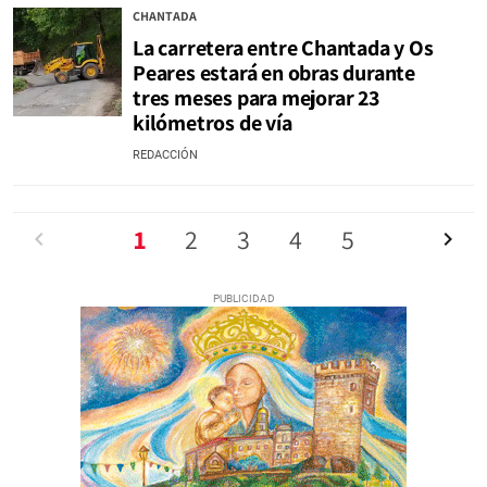
CHANTADA
La carretera entre Chantada y Os
Peares estará en obras durante
tres meses para mejorar 23
kilómetros de vía
REDACCIÓN
Anterior
1
2
3
4
5
Siguien