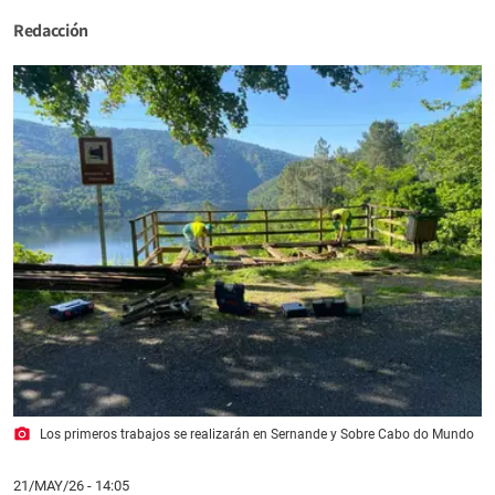
Redacción
photo_camera
Los primeros trabajos se realizarán en Sernande y Sobre Cabo do Mundo
21/MAY/26
- 14:05