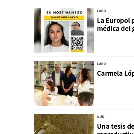
LUGO
La Europol p
médica del g
LUGO
Carmela Lóp
A UNI
Una tesis de