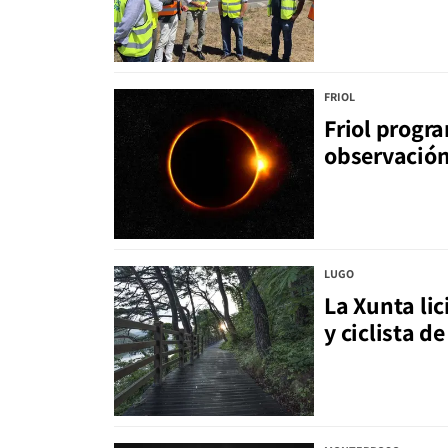
FRIOL
Friol progr
observación 
LUGO
La Xunta li
y ciclista d