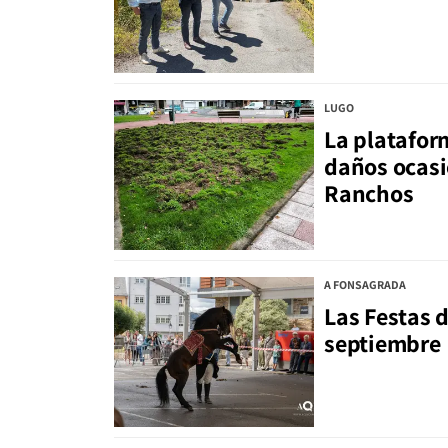
LUGO
La platafor
daños ocasi
Ranchos
A FONSAGRADA
Las Festas d
septiembre