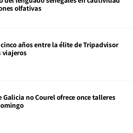
o del lenguado senegalés en cautividad
ones olfativas
cinco años entre la élite de Tripadvisor
s viajeros
 Galicia no Courel ofrece once talleres
 domingo