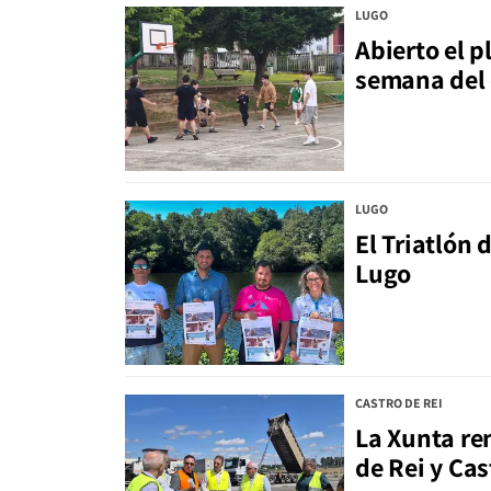
LUGO
Abierto el p
semana del 
LUGO
El Triatlón 
Lugo
CASTRO DE REI
La Xunta ren
de Rei y Cas