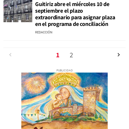
Guitiriz abre el miércoles 10 de
septiembre el plazo
extraordinario para asignar plaza
en el programa de conciliación
REDACCIÓN
Anterior
1
2
Siguien