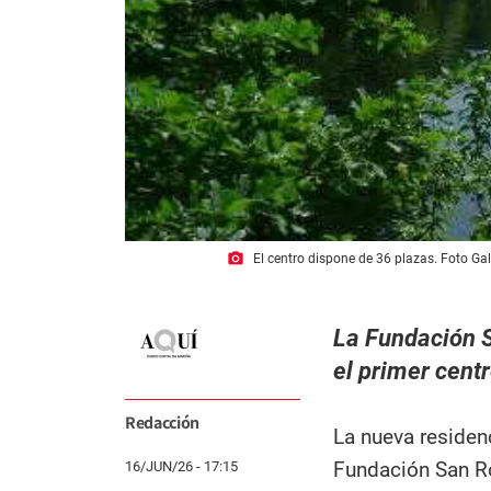
photo_camera
El centro dispone de 36 plazas. Foto Ga
La Fundación S
el primer centr
Redacción
La nueva residen
Fundación San R
16/JUN/26 - 17:15