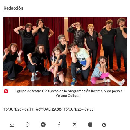
Redacción
photo_camera
El grupo de teatro Dío tí despide la programación invernal y da paso al
Verano Cultural.
16/JUN/26
- 09:19
ACTUALIZADO:
16/JUN/26 - 09:33