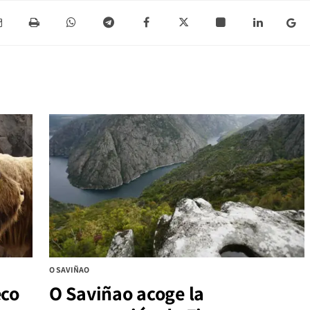
O SAVIÑAO
eco
O Saviñao acoge la