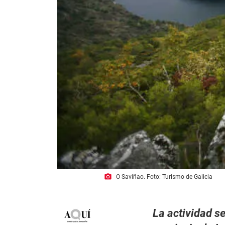
photo_camera
O Saviñao. Foto: Turismo de Galicia
La actividad se