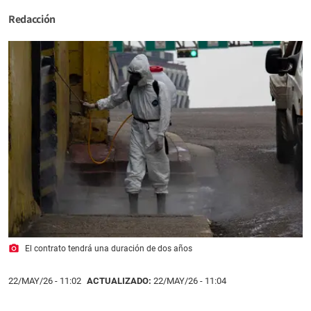
Redacción
photo_camera
El contrato tendrá una duración de dos años
22/MAY/26
- 11:02
ACTUALIZADO:
22/MAY/26 - 11:04