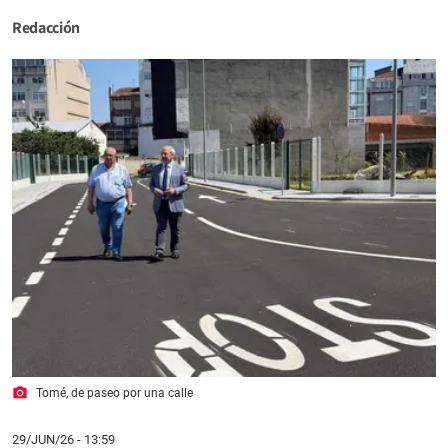
Redacción
photo_camera
Tomé, de paseo por una calle
29/JUN/26
- 13:59