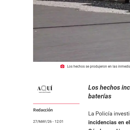
photo_camera
Los hechos se produjeron en las inmedi
Los hechos inc
baterías
Redacción
La Policía inves
incidencias en e
27/MAY/26 - 12:01