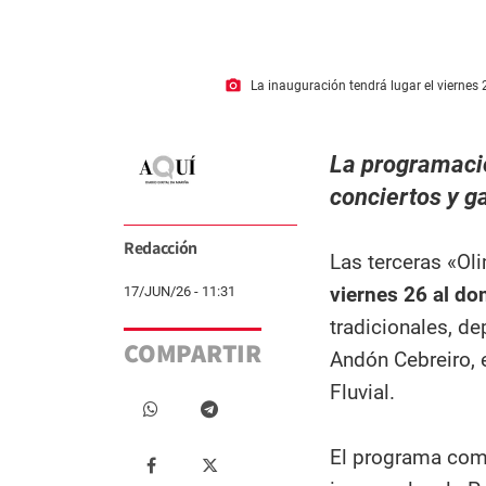
photo_camera
La inauguración tendrá lugar el viernes 2
La programació
conciertos y g
Redacción
Las terceras «Ol
viernes 26 al do
17/JUN/26 - 11:31
tradicionales, de
COMPARTIR
Andón Cebreiro, 
Fluvial.
El programa com