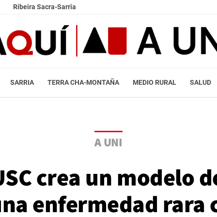
Ribeira Sacra-Sarria
SARRIA
TERRA CHA-MONTAÑA
MEDIO RURAL
SALUD
A UNI
 USC crea un modelo d
una enfermedad rara 