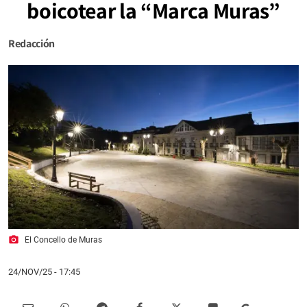
boicotear la “Marca Muras”
Redacción
photo_camera
El Concello de Muras
24/NOV/25
- 17:45