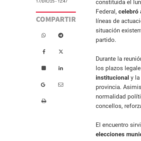
constituida el lu
17/DIC/25 - 12:47
Federal,
celebró 
COMPARTIR
líneas de actuac
situación existen
partido.
Durante la reunió
los plazos legal
institucional
y la
provincia. Asimi
normalidad políti
concellos, reforz
El encuentro sir
elecciones muni