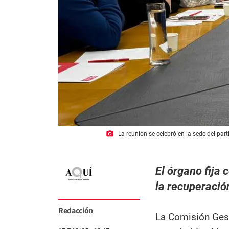
photo_camera
La reunión se celebró en la sede del par
El órgano fija 
la recuperació
Redacción
La Comisión Gest