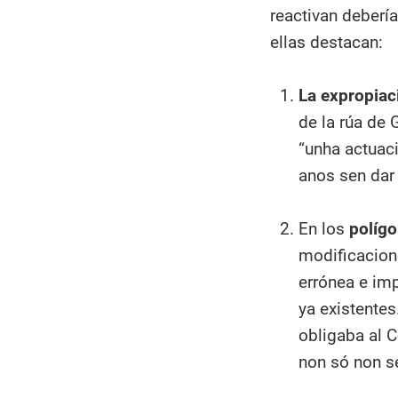
reactivan deberí
ellas destacan:
La expropiac
de la rúa de
“unha actuac
anos sen dar 
En los
polígo
modificacion
errónea e imp
ya existente
obligaba al C
non só non se