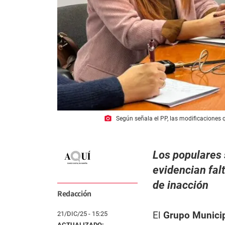
photo_camera
Según señala el PP, las modificaciones 
Los populares
evidencian fal
de inacción
Redacción
El
Grupo Municip
21/DIC/25 - 15:25
ACTUALIZADO: