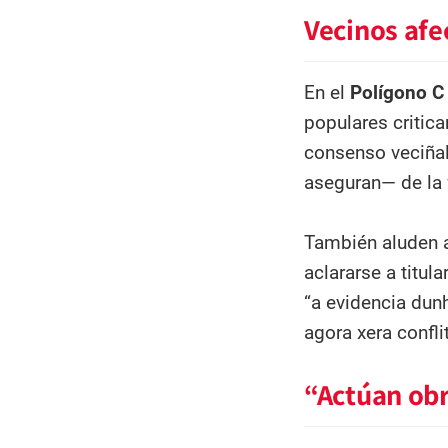
Vecinos afe
En el
Polígono C 
populares critica
consenso veciñal
aseguran— de la f
También aluden a
aclararse a titul
“a evidencia dunh
agora xera confli
“Actúan obr