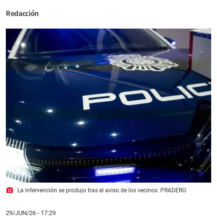
Redacción
photo_camera
La intervención se produjo tras el aviso de los vecinos. PRADERO
29/JUN/26
- 17:29