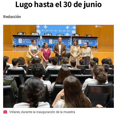
Lugo hasta el 30 de junio
Redacción
photo_camera
Villares, durante la inauguración de la muestra