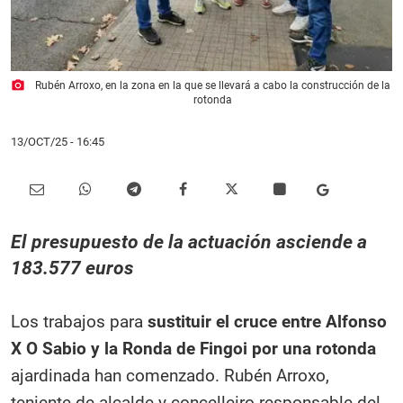
photo_camera
Rubén Arroxo, en la zona en la que se llevará a cabo la construcción de la
rotonda
13/OCT/25
- 16:45
El presupuesto de la actuación asciende a
183.577 euros
Los trabajos para
sustituir el cruce entre Alfonso
X O Sabio y la Ronda de Fingoi por una rotonda
ajardinada han comenzado. Rubén Arroxo,
teniente de alcalde y concelleiro responsable del