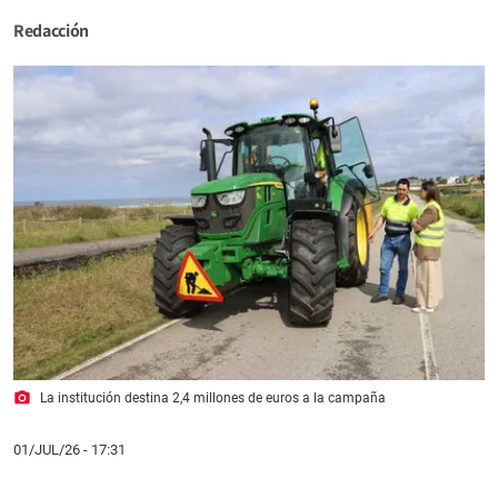
Redacción
photo_camera
La institución destina 2,4 millones de euros a la campaña
01/JUL/26
- 17:31