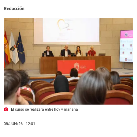
Redacción
photo_camera
El curso se realizará entre hoy y mañana
08/JUN/26
- 12:01