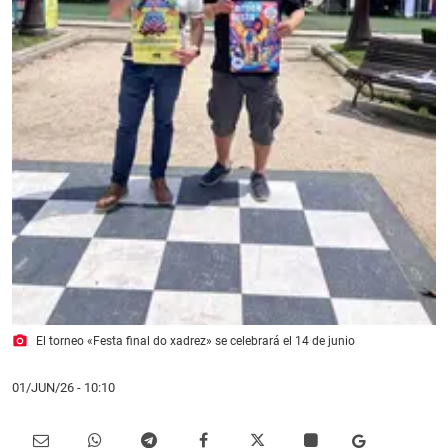
photo_camera
El torneo «Festa final do xadrez» se celebrará el 14 de junio
01/JUN/26
- 10:10