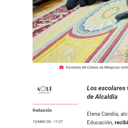
photo_camera
Escolares del Colexio da Milagrosa visit
Los escolares 
de Alcaldía
Redacción
Elena Candia, alc
Educación,
recib
13/MAY/26 - 11:27