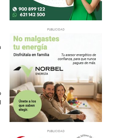
o
a
o
l