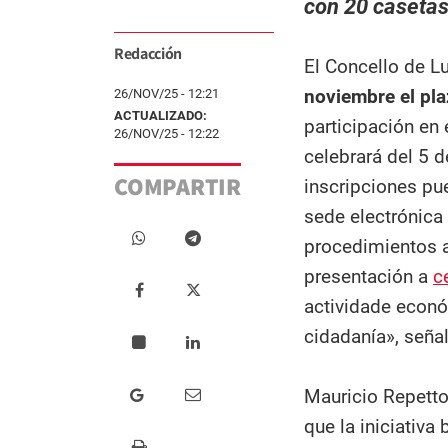
con 20 casetas
Redacción
El Concello de 
noviembre el pl
26/NOV/25 - 12:21
ACTUALIZADO:
participación en
26/NOV/25 - 12:22
celebrará del 5 d
COMPARTIR
inscripciones pue
sede electrónica
procedimientos a
presentación a
c
actividade económ
cidadanía», seña
Mauricio Repetto
que la iniciativ