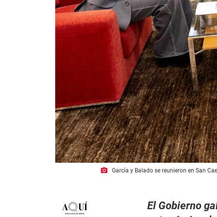
photo_camera
García y Balado se reunieron en San Ca
El Gobierno gal