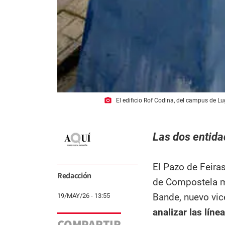
photo_camera
El edificio Rof Codina, del campus de 
Las dos entida
El Pazo de Feira
Redacción
de Compostela ma
Bande, nuevo vic
19/MAY/26 - 13:55
analizar las lín
COMPARTIR