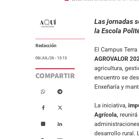
Las jornadas s
la Escola Poli
Redacción
El Campus Terra
AGROVALOR 20
08/JUL/26 - 13:13
agricultura, gest
COMPARTIR
encuentro se desa
Enxeñaría y manti
La iniciativa,
imp
Agrícola,
reunirá
administraciones
desarrollo rural